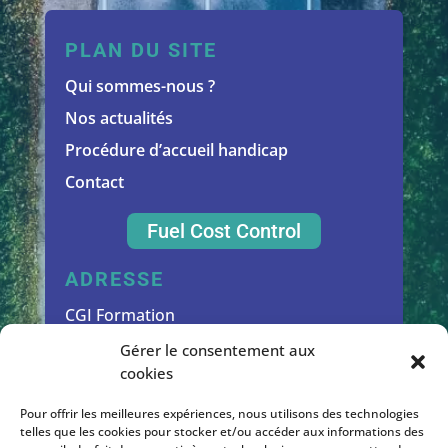
PLAN DU SITE
Qui sommes-nous ?
Nos actualités
Procédure d’accueil handicap
Contact
Fuel Cost Control
ADRESSE
CGI Formation
53 allée de Mégevie
Gérer le consentement aux
cookies
33170 GRADIGNAN – France
Tél. : +33(0)5 57 89 24 14
Pour offrir les meilleures expériences, nous utilisons des technologies
telles que les cookies pour stocker et/ou accéder aux informations des